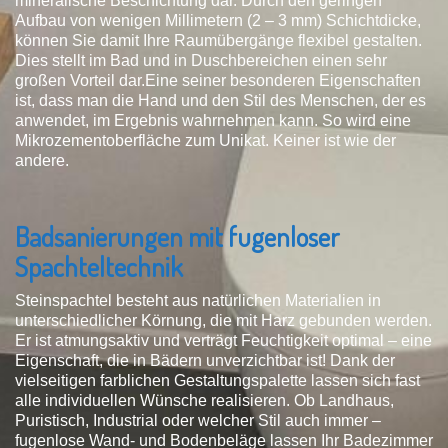
mineralische Beschichtung dar. Durch den geringen
Aufbau von wenigen Millimetern (2 – 3 mm) Schichtdicke,
können Sie damit Ihre Raumübergänge flexibel gestalten.
Dies stellt im Bad und in Duschbereichen einen sehr
großen Vorteil dar.Eine seiner besonderen Eigenschaften
ist, dass man die Hand und den Stil des Menschen, der es
anwendet, im Ergebnis wahrnehmen kann. So wird eine
Mikrozementoberfläche zum Unikat. Keiner ist wie der
andere.
Badsanierungen mit fugenloser
Spachteltechnik
Steinspachtel besteht aus natürlichen Materialien in
unterschiedlicher Körnung, die mit Harz gebunden werden.
Er ist atmungsaktiv und verträgt Feuchtigkeit optimal – eine
Eigenschaft, die in Bädern unverzichtbar ist! Dank der
vielseitigen farblichen Gestaltungspalette lassen sich fast
alle individuellen Wünsche realisieren. Ob Landhaus,
Puristisch, Industrial oder welcher Stil auch immer –
fugenlose Wand- und Bodenbeläge lassen Ihr Badezimmer