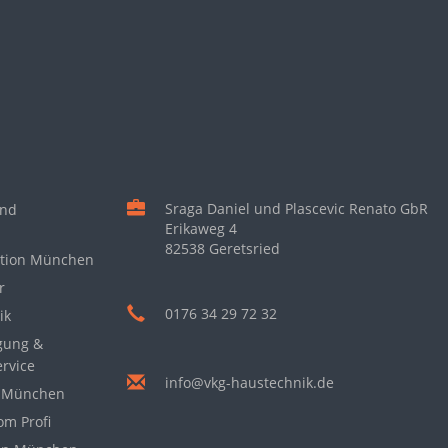
Sraga Daniel und Plascevic Renato GbR
und
Erikaweg 4
82538 Geretsried
lation München
r
0176 34 29 72 32
ik
gung &
rvice
info@vkg-haustechnik.de
g München
m Profi